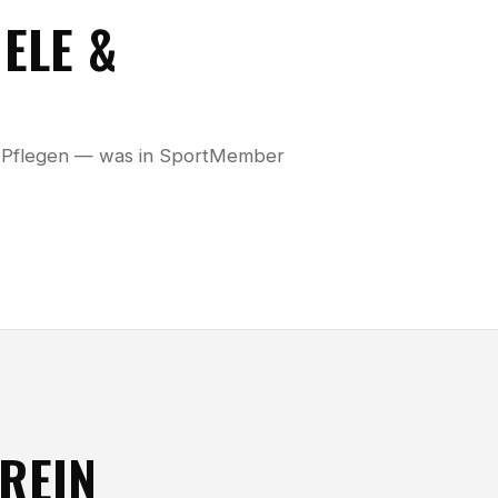
ELE &
es Pflegen — was in SportMember
REIN