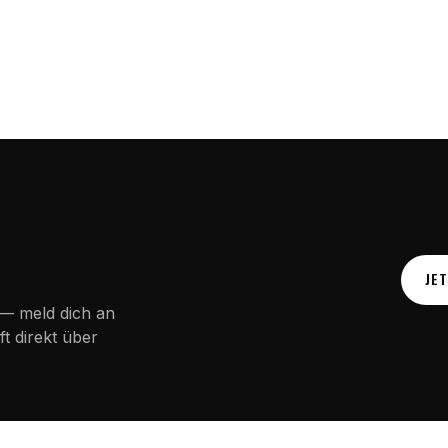
JE
— meld dich an
t direkt über