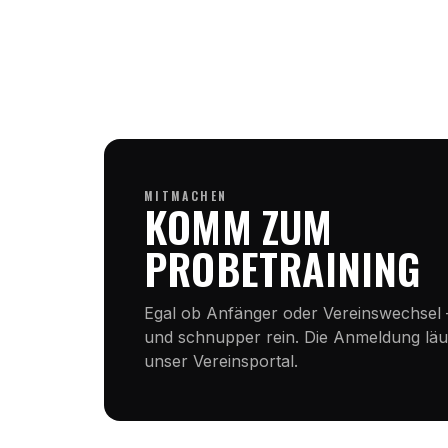
MITMACHEN
KOMM ZUM
PROBETRAINING
Egal ob Anfänger oder Vereinswechsel 
und schnupper rein. Die Anmeldung läuf
unser Vereinsportal.