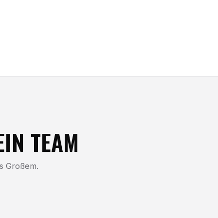
EIN TEAM
as Großem.