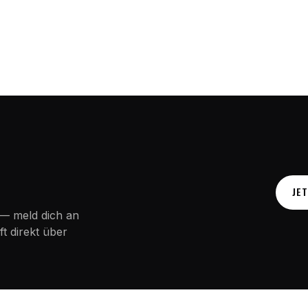
JE
— meld dich an
t direkt über