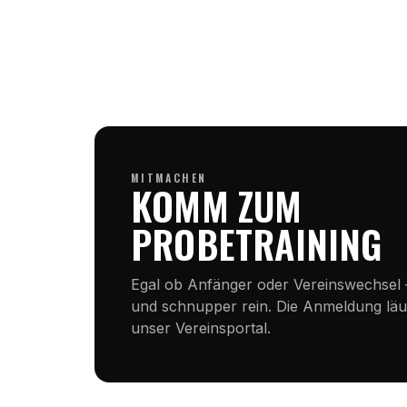
MITMACHEN
KOMM ZUM
PROBETRAINING
Egal ob Anfänger oder Vereinswechsel 
und schnupper rein. Die Anmeldung läuf
unser Vereinsportal.